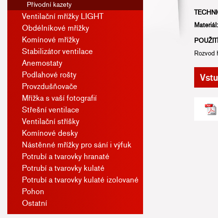
Přívodní kazety
TECHNI
Ventilační mřížky LIGHT
Materiál:
Obdélníkové mřížky
Komínové mřížky
POUŽITÍ
Stabilizátor ventilace
Rozvod 
Anemostaty
Podlahové rošty
Provzdušňovače
Mřížka s vaší fotografií
Střešní ventilace
Ventilační stříšky
Komínové desky
Nástěnné mřížky pro sání i výfuk
Potrubí a tvarovky hranaté
Potrubí a tvarovky kulaté
Potrubí a tvarovky kulaté izolované
Pohon
Ostatní