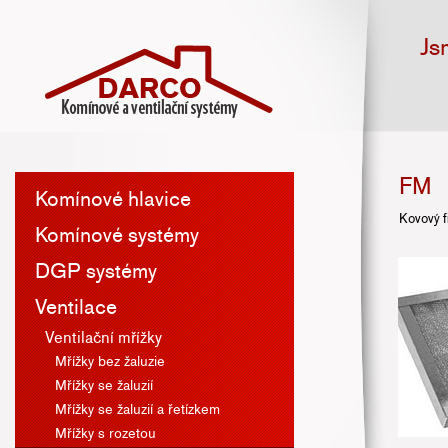
Js
FM
Komínové hlavice
Kovový fi
Komínové systémy
DGP systémy
Ventilace
Ventilační mřížky
Mřížky bez žaluzie
Mřížky se žaluzií
Mřížky se žaluzií a řetízkem
Mřížky s rozetou