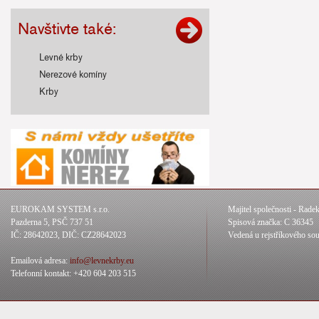
Navštivte také:
Levné krby
Nerezové komíny
Krby
EUROKAM SYSTEM s.r.o.
Majitel společnosti - Rade
Pazderna 5, PSČ 737 51
Spisová značka: C 36345
IČ: 28642023, DIČ: CZ28642023
Vedená u rejstříkového so
Emailová adresa:
info@levnekrby.eu
Telefonní kontakt: +420 604 203 515